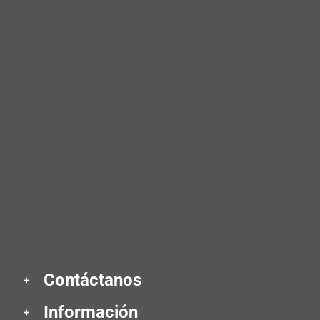
cleaning product​s
dishwashing liquid​
car wash ​
cleaning product​s ​
accesorios para niñas ​
aruba entertainment ​
diagnóstico clínico ​
hilos tensores en glúteos
Contáctanos
Información