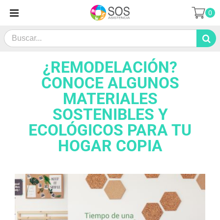
Skip
0
to
content
Search
for:
¿REMODELACIÓN?
CONOCE ALGUNOS
MATERIALES
SOSTENIBLES Y
ECOLÓGICOS PARA TU
HOGAR COPIA
View
Larger
Image