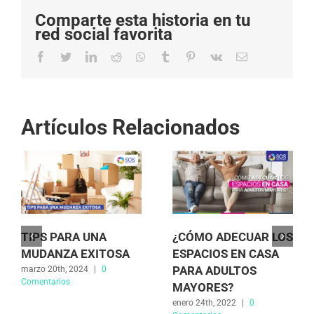
Comparte esta historia en tu
red social favorita
Facebook
Twitter
LinkedIn
Reddit
Whatsapp
Tumblr
Pinterest
Vk
Email
Artículos Relacionados
TIPS PARA UNA
¿CÓMO ADECUAR LOS
MUDANZA EXITOSA
ESPACIOS EN CASA
PARA ADULTOS
marzo 20th, 2024
|
0
Comentarios
MAYORES?
enero 24th, 2022
|
0