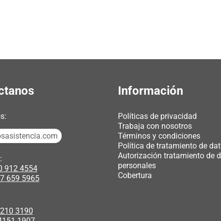
ctanos
Información
s:
Políticas de privacidad
Trabaja con nosotros
sasistencia.com
Términos y condiciones
Política de tratamiento de da
Autorización tratamiento de 
:
personales
0 912 4554
Cobertura
7 659 5965
renal balance
3210 3190
zapatos de cuero
4151 1907