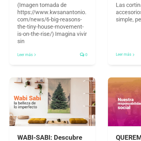
(Imagen tomada de
Las corti
https://www.kwsanantonio.
accesorio
com/news/6-big-reasons-
simple, p
the-tiny-house-movement-
is-on-the-rise/) Imagina vivir
sin
Leer más
Leer más
0
WABI-SABI: Descubre
QUEREM