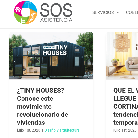
Skip
to
SERVICIOS
COBE
content
¿TINY HOUSES?
QUE EL
Conoce este
LLEGUE 
movimiento
CORTINA
revolucionario de
tendenci
viviendas
tempora
julio 1st, 2020
|
Diseño y arquitectura​
julio 1st, 2020