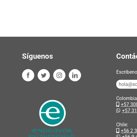
Síguenos
Contá
Escríbeno
hola@so
Colombia
+57 30
+57 31
Chile:
+56 2 
+56 9 