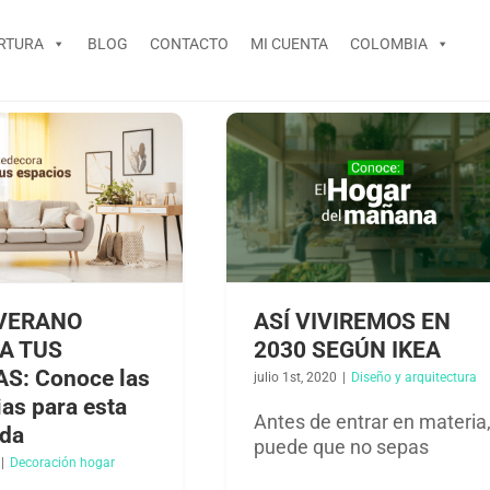
RTURA
BLOG
CONTACTO
MI CUENTA
COLOMBIA
 VERANO
ASÍ VIVIREMOS EN
A TUS
2030 SEGÚN IKEA
S: Conoce las
julio 1st, 2020
|
Diseño y arquitectura​
as para esta
Antes de entrar en materia
da
puede que no sepas
|
Decoración hogar