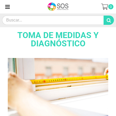
Skip
0
to
content
Search
for:
TOMA DE MEDIDAS Y
DIAGNÓSTICO