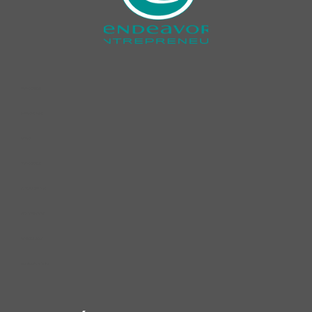
cleaning product​s
dishwashing liquid​
car wash ​
cleaning product​s ​
accesorios para niñas ​
aruba entertainment ​
diagnóstico clínico ​
hilos tensores en glúteos