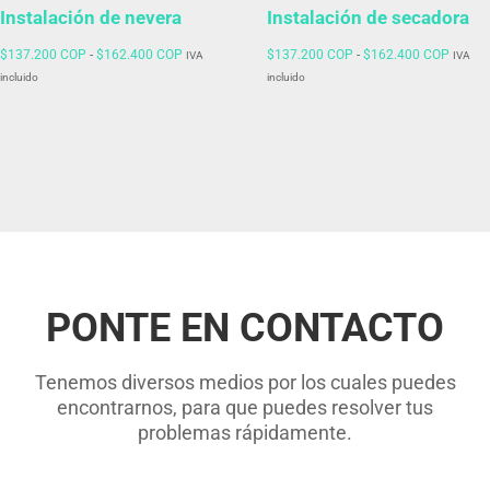
Instalación de nevera
Instalación de secadora
Rango
Rango
$
137.200 COP
-
$
162.400 COP
$
137.200 COP
-
$
162.400 COP
IVA
IVA
de
de
incluido
incluido
precios:
precios
desde
desde
$137.200 COP
$137.
hasta
hasta
$162.400 COP
$162.
PONTE EN CONTACTO
Tenemos diversos medios por los cuales puedes
encontrarnos, para que puedes resolver tus
problemas rápidamente.