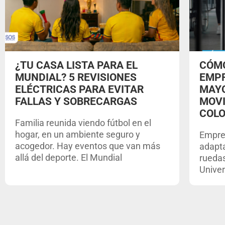
¿TU CASA LISTA PARA EL
CÓMO
MUNDIAL? 5 REVISIONES
EMPR
ELÉCTRICAS PARA EVITAR
MAYO
FALLAS Y SOBRECARGAS
MOVI
COL
Familia reunida viendo fútbol en el
hogar, en un ambiente seguro y
Empres
acogedor. Hay eventos que van más
adapta
allá del deporte. El Mundial
ruedas
Univer
Panarea