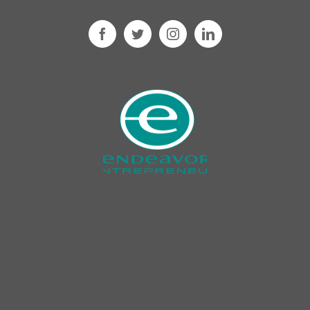
cleaning product​s
dishwashing liquid​
car wash ​
cleaning product​s ​