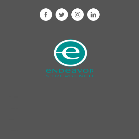
cleaning product​s
dishwashing liquid​
car wash ​
cleaning product​s ​