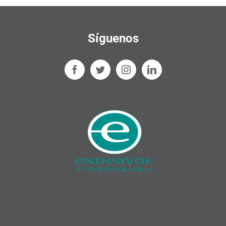
Síguenos
cleaning product​s
dishwashing liquid​