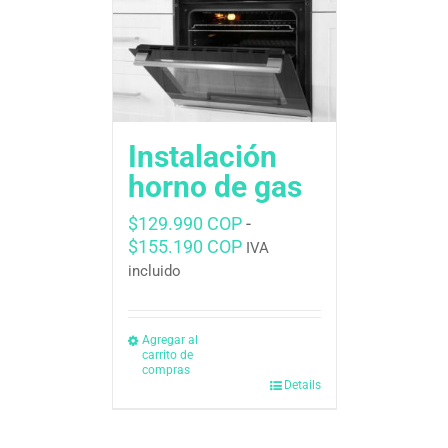
Instalación
horno de gas
$
129.990 COP
-
Rango
$
155.190 COP
IVA
de
incluido
precios:
desde
$129.990 COP
Agregar al
carrito de
hasta
compras
$155.190 COP
Details