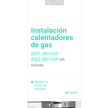
Instalación
calentadores
de gas
$
397.300 COP
-
Rango
$
422.500 COP
IVA
de
incluido
precios:
desde
$397.300 COP
Agregar al
carrito de
hasta
compras
$422.500 COP
Details