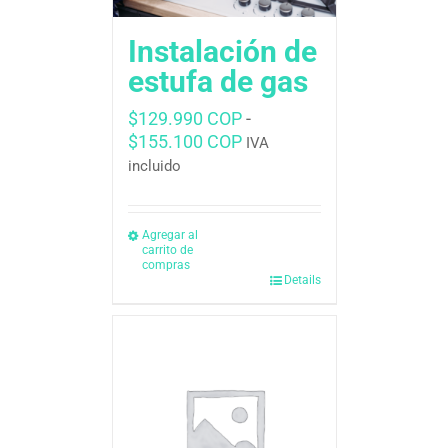
Instalación de
estufa de gas
$
129.990 COP
-
Rango
$
155.100 COP
IVA
de
incluido
precios:
desde
$129.990 COP
Agregar al
carrito de
hasta
compras
$155.100 COP
Details