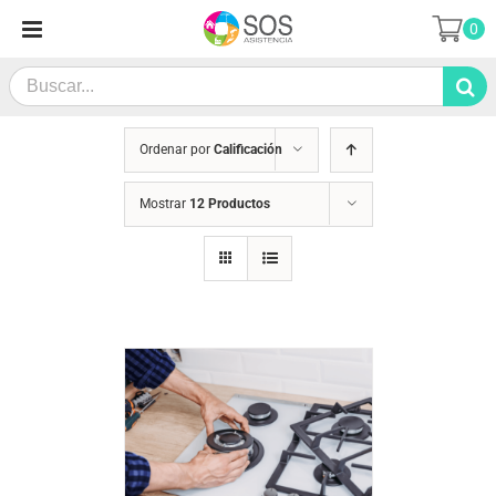
Skip
0
to
content
Search
for:
Ordenar por
Calificación
Mostrar
12 Productos