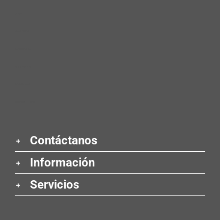
car wash ​
cleaning product​s ​
accesorios para niñas ​
aruba entertainment ​
diagnóstico clínico ​
hilos tensores en glúteos
Contáctanos
Información
Servicios