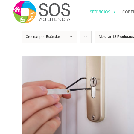
Skip
to
SERVICIOS
COBE
content
Ordenar por
Estándar
Mostrar
12 Productos