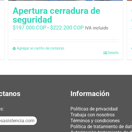
Apertura cerradura de
seguridad
Rango
$
197.000 COP
-
$
222.200 COP
IVA incluido
de
precios:
desde
Agregar al carrito de compras
Details
$197.000 COP
hasta
$222.200 COP
ctanos
Información
s:
Políticas de privacidad
Trabaja con nosotros
sasistencia.com
Términos y condiciones
Política de tratamiento de da