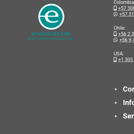
Colombia
+57 30
+57 31
Chile:
+56 2 
+56 9 
USA:
+1 305
cleaning product​s
dishwashing liquid​
car wash ​
Con
cleaning product​s ​
Inf
accesorios para niñas ​
Ser
aruba entertainment ​
diagnóstico clínico ​