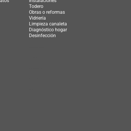
datos
Instalaciones
Todero
Obras o reformas
Vidriería
Limpieza canaleta
Diagnóstico hogar
Desinfección
casas prefabricadas costa rica
licencia autocad​
ashwagandha para que sirve
technological solutions
odoo erp