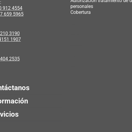
Autorización tratamiento de 
:
personales
0 912 4554
Cobertura
7 659 5965
renal balance
3210 3190
zapatos de cuero
4151 1907
trabajo modelo webcam
polipasto​
 404 2535
Mystartco
táctanos
ormación
vicios