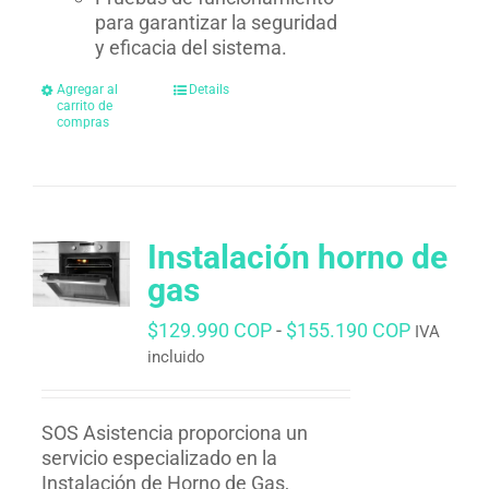
para garantizar la seguridad
y eficacia del sistema.
Agregar al
Details
carrito de
compras
Instalación horno de
gas
Rango
$
129.990 COP
-
$
155.190 COP
IVA
de
incluido
precios:
desde
$129.99
SOS Asistencia proporciona un
hasta
servicio especializado en la
$155.19
Instalación de Horno de Gas,