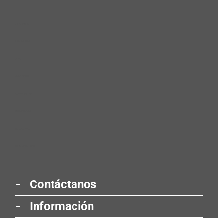
cleaning product​s
dishwashing liquid​
car wash ​
cleaning product​s ​
accesorios para niñas ​
aruba entertainment ​
diagnóstico clínico ​
hilos tensores en glúteos
Contáctanos
Información