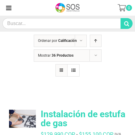
Skip
0
to
content
Search
for:
Ordenar por
Calificación
Mostrar
36 Productos
Instalación de estufa
de gas
Rango
$
129.990 COP
-
$
155.100 COP
IVA