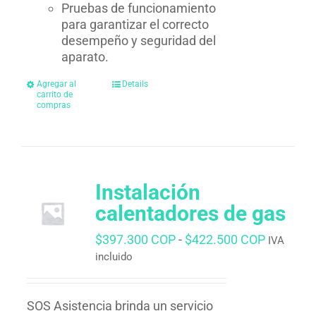
Pruebas de funcionamiento
para garantizar el correcto
desempeño y seguridad del
aparato.
Agregar al
Details
carrito de
compras
Instalación
calentadores de gas
Rango
$
397.300 COP
-
$
422.500 COP
IVA
de
incluido
precios:
desde
$397.30
SOS Asistencia brinda un servicio